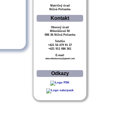
Matričný úrad
Nižná Polianka
Kontakt
Obecný úrad
Mikulášová 50
086 36 Nižná Polianka
Telefón
+421 54 479 91 37
+421 911 086 361
E-mail
obecmikulasova@gmail.com
Odkazy