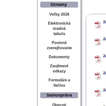
Oznamy
Voľby 2026
Z
Elektronická
úradná
tabuľa
Z
Povinné
zverejňovanie
Z
Dokumenty
Zaujímavé
odkazy
Z
Formuláre a
tlačiva
Z
Samospráva
Obecné