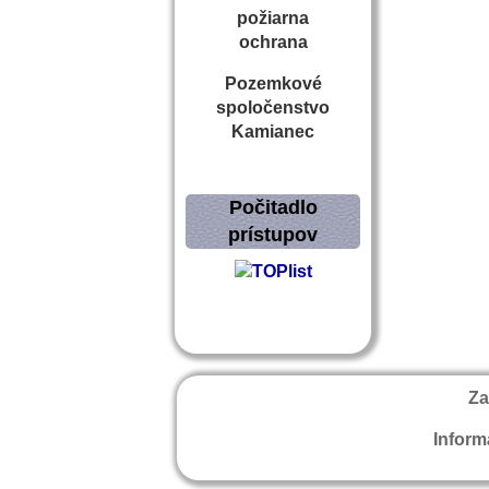
požiarna
ochrana
Pozemkové
spoločenstvo
Kamianec
Počitadlo
prístupov
Za
Inform