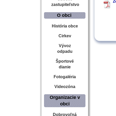
Z
zastupiteľstvo
O obci
História obce
Cirkev
Vývoz
odpadu
Športové
dianie
Fotogaléria
Videozóna
Organizacie v
obci
Dobrovoľná