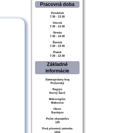
Pracovná doba
Pondelok
7:30 - 13:30
Utorok
7:30 - 13:30
Streda
7:30 - 14:30
Štvrtok
7:30 - 13:30
Piatok
7:30 - 12:30
Základné
informácie
Samosprávny kraj
Prešovský
Región
Horný Šariš
Mikroregión
Makovica
Okres
Bardejov
Počet obyvateľov
120
Prvá písomná zmienka
1414