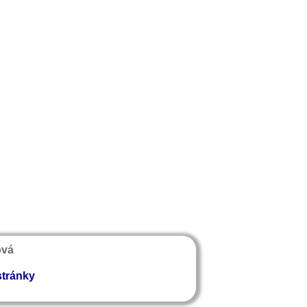
ová
stránky