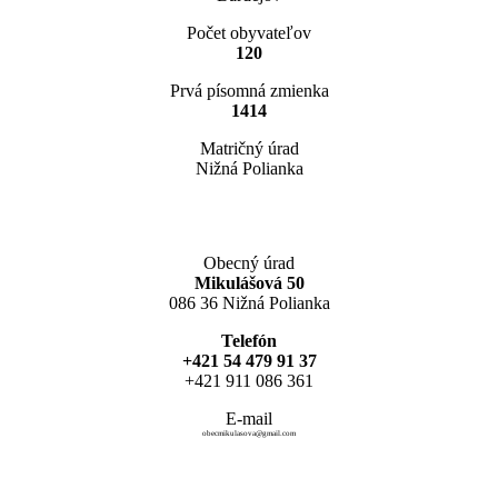
Počet obyvateľov
120
Prvá písomná zmienka
1414
Matričný úrad
Nižná Polianka
Obecný úrad
Mikulášová 50
086 36 Nižná Polianka
Telefón
+421 54 479 91 37
+421 911 086 361
E-mail
obecmikulasova@gmail.com