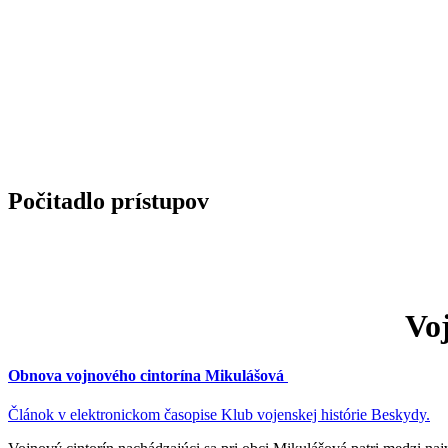
Počitadlo prístupov
Voj
Obnova vojnového cintorína Mikulášová
Článok v elektronickom časopise Klub vojenskej histórie Beskydy.