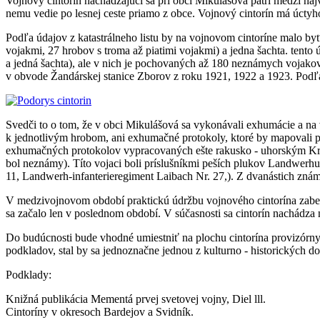
Vojnový cintorín nachádzajúci sa pri obci Mikulášová patri medzi na
nemu vedie po lesnej ceste priamo z obce. Vojnový cintorín má úcty
Podľa údajov z katastrálneho listu by na vojnovom cintoríne malo 
vojakmi, 27 hrobov s troma až piatimi vojakmi) a jedna šachta. tento
a jedná šachta), ale v nich je pochovaných až 180 neznámych vojako
v obvode Žandárskej stanice Zborov z roku 1921, 1922 a 1923. Podľ
Svedči to o tom, že v obci Mikulášová sa vykonávali exhumácie a na
k jednotlivým hrobom, ani exhumačné protokoly, ktoré by mapovali p
exhumačných protokolov vypracovaných ešte rakusko - uhorským K
bol neznámy). Títo vojaci boli príslušníkmi peších plukov Landwerhu 
11, Landwerh-infanterieregiment Laibach Nr. 27,). Z dvanástich znám
V medzivojnovom období praktickú údržbu vojnového cintorína zabez
sa začalo len v poslednom období. V súčasnosti sa cintorín nachádza 
Do budúcnosti bude vhodné umiestniť na plochu cintorína provizórny 
podkladov, stal by sa jednoznačne jednou z kulturno - historických d
Podklady:
Knižná publikácia Mementá prvej svetovej vojny, Diel lll.
Cintoríny v okresoch Bardejov a Svidník.