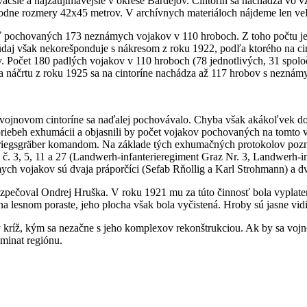
jväčšie a najzaujímavejšie v okrese Bardejov. Cintorín sa nachádza vo
hodne rozmery 42x45 metrov. V archívnych materiáloch nájdeme len ve
byť pochovaných 173 neznámych vojakov v 110 hroboch. Z toho počtu j
 údaj však nekorešponduje s nákresom z roku 1922, podľa ktorého na ci
v. Počet 180 padlých vojakov v 110 hroboch (78 jednotlivých, 31 spol
a náčrtu z roku 1925 sa na cintoríne nachádza až 117 hrobov s nezná
 vojnovom cintoríne sa naďalej pochovávalo. Chyba však akákoľvek dok
riebeh exhumácii a objasnili by počet vojakov pochovaných na tomto v
riegsgräber komandom. Na základe tých exhumačných protokolov po
č. 3, 5, 11 a 27 (Landwerh-infanterieregiment Graz Nr. 3, Landwerh-inf
ych vojakov sú dvaja práporčíci (Sefab Rňollig a Karl Strohmann) a d
pečoval Ondrej Hruška. V roku 1921 mu za túto činnosť bola vyplaten
na lesnom poraste, jeho plocha však bola vyčistená. Hroby sú jasne vidi
kríž, kým sa nezačne s jeho komplexov rekonštrukciou. Ak by sa vojno
ominat regiónu.