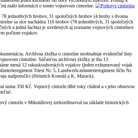
 vzdialenosti jeden kilometer od obce východným smerom. Prístup k
ľmi málo informácii o tomto vojnovom cintoríne.
e 78 jednotlivých hrobov, 31 spoločných hrobov (4 hroby s dvoma
ntoríne sa síce nachádza 110 hrobov (78 jednotlivých, 31 spoločných
očných a jedná šachta) je uvedených aj zozname vojnových cintorínov
mym počtom vojakov.
umentácia. Archívna zložka o cintoríne neobsahuje evidenčné listy
ojnovom cintoríne. Súčasťou archívnej zložky je iba 13
známe mená 12 rakuskouhorských vojakov (jeden exhumovaný vojak
anterieregiment Triest Nr. 5, Landwerh-infanterieregiment Jičin Nr.
vaja nadporučíci (Heinrich Konrád a K. Marack).
á suma 350 Kč. Vojnový cintorín dlhé roky chátral a s jeho obnovou
teľné.
vý cintorín v Mikulášovej zrekonštruoval na základe historických