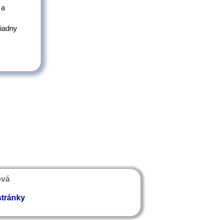
 a
riadny
ová
stránky