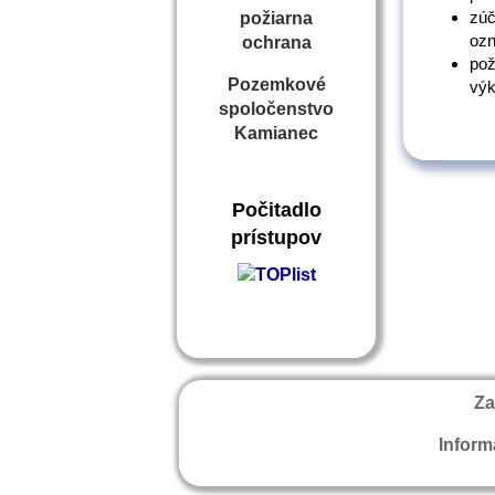
zúč
požiarna
ozn
ochrana
pož
Pozemkové
výk
spoločenstvo
Kamianec
Počitadlo
prístupov
Za
Inform