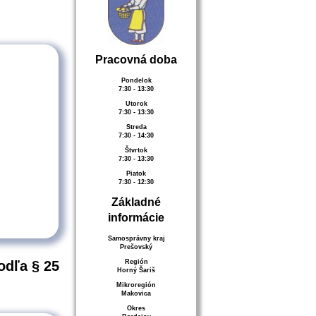
Pracovná doba
Pondelok
7:30 - 13:30
Utorok
7:30 - 13:30
Streda
7:30 - 14:30
Štvrtok
7:30 - 13:30
Piatok
7:30 - 12:30
Základné
informácie
Samosprávny kraj
Prešovský
Región
odľa § 25
Horný Šariš
Mikroregión
Makovica
Okres