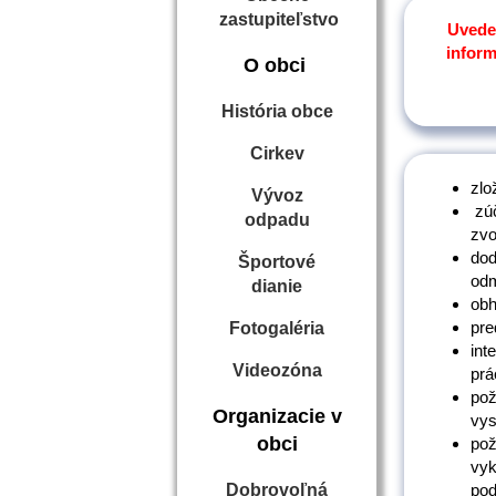
zastupiteľstvo
Uveden
infor
O obci
História obce
Cirkev
zlo
Vývoz
zúč
odpadu
zvo
dod
Športové
odm
dianie
obh
pre
Fotogaléria
int
Videozóna
prá
pož
Organizacie v
vys
obci
pož
vyk
Dobrovoľná
pod