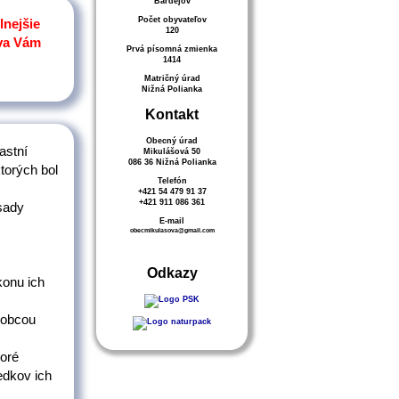
Bardejov
Počet obyvateľov
lnejšie
120
va Vám
Prvá písomná zmienka
1414
Matričný úrad
Nižná Polianka
Kontakt
Obecný úrad
astní
Mikulášová 50
086 36 Nižná Polianka
torých bol
Telefón
+421 54 479 91 37
+421 911 086 361
ásady
E-mail
obecmikulasova@gmail.com
Odkazy
konu ich
 obcou
toré
edkov ich