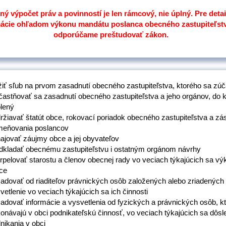
ý výpočet práv a povinností je len rámcový, nie úplný. Pre detai
mácie ohľadom výkonu mandátu poslanca obecného zastupiteľst
odporúčame preštudovať zákon.
žiť sľub na prvom zasadnutí obecného zastupiteľstva, ktorého sa zúč
astňovať sa zasadnutí obecného zastupiteľstva a jeho orgánov, do k
lený
ržiavať štatút obce, rokovací poriadok obecného zastupiteľstva a z
eňovania poslancov
ajovať záujmy obce a jej obyvateľov
dkladať obecnému zastupiteľstvu i ostatným orgánom návrhy
erpelovať starostu a členov obecnej rady vo veciach týkajúcich sa vý
ce
adovať od riaditeľov právnických osôb založených alebo zriadených
vetlenie vo veciach týkajúcich sa ich činnosti
adovať informácie a vysvetlenia od fyzických a právnických osôb, k
onávajú v obci podnikateľskú činnosť, vo veciach týkajúcich sa dôsl
nikania v obci