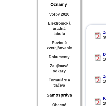
Oznamy
Voľby 2026
Elektronická
úradná
Z
tabuľa
3
Povinné
zverejňovanie
D
Dokumenty
1
Zaujímavé
odkazy
Z
Formuláre a
1
tlačiva
Samospráva
K
2
Obecné