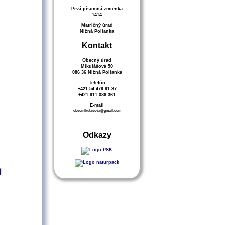
Prvá písomná zmienka
1414
Matričný úrad
Nižná Polianka
Kontakt
Obecný úrad
Mikulášová 50
086 36 Nižná Polianka
Telefón
+421 54 479 91 37
+421 911 086 361
E-mail
obecmikulasova@gmail.com
Odkazy
j