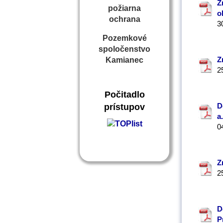
Z
požiarna
o
ochrana
3
Pozemkové
spoločenstvo
Z
Kamianec
2
Počitadlo
D
prístupov
a.
0
Z
2
D
P