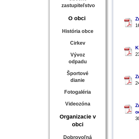
zastupiteľstvo
O obci
Z
1
História obce
Cirkev
K
2
Vývoz
odpadu
Športové
Z
dianie
2
Fotogaléria
Videozóna
Z
o
Organizacie v
3
obci
Dobrovoľná