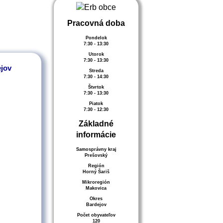
Pracovná doba
Pondelok
7:30 - 13:30
Utorok
7:30 - 13:30
ejov
Streda
7:30 - 14:30
Štvrtok
7:30 - 13:30
Piatok
7:30 - 12:30
Základné
informácie
Samosprávny kraj
Prešovský
Región
Horný Šariš
Mikroregión
Makovica
Okres
Bardejov
Počet obyvateľov
120